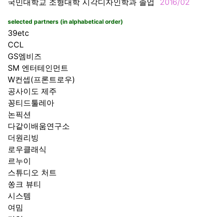
국민대학교 조형대학 시각디자인학과 졸업
2016/02
selected partners (in alphabetical order)
39etc
CCL
GS엠비즈
SM 엔터테인먼트
W컨셉(프론트로우)
공사이도 제주
꽁티드툴레아
논픽션
다같이배움연구소
더원리빙
로우클래식
르누이
스튜디오 처트
쏭크 뷰티
시스템
여밈