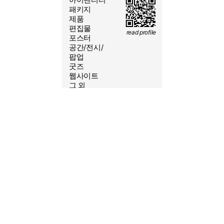
2026/08/6 06:03:30
패키지
제품
편집물
read profile
포스터
공간/전시/
yeoleum.kr@gmail.com
팝업
굿즈
010-6431-1552
웹사이트
@S.SSS.CO
그 외