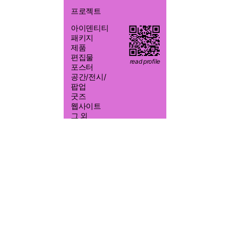
프로젝트
아이덴티티
2026/08/7 03:36:33
패키지
제품
편집물
read profile
포스터
공간/전시/
yeoleum.kr@gmail.com
팝업
굿즈
010-6431-1552
웹사이트
@S.SSS.CO
그 외