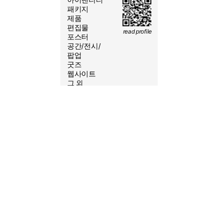
2026/08/7 09:21:06
패키지
제품
편집물
read profile
포스터
공간/전시/
yeoleum.kr@gmail.com
팝업
굿즈
010-6431-1552
웹사이트
@S.SSS.CO
그 외