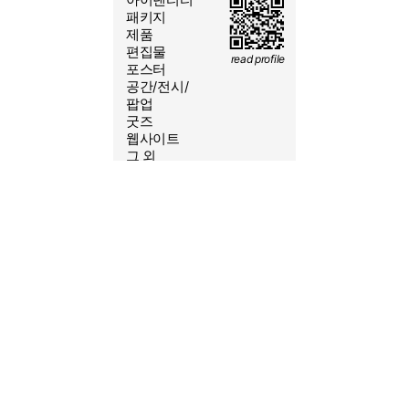
2026/08/8 18:05:17
패키지
제품
편집물
read profile
포스터
공간/전시/
yeoleum.kr@gmail.com
팝업
굿즈
010-6431-1552
웹사이트
@S.SSS.CO
그 외