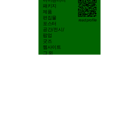
2026/08/7 12:08:18
패키지
제품
편집물
read profile
포스터
공간/전시/
yeoleum.kr@gmail.com
팝업
굿즈
010-6431-1552
웹사이트
@S.SSS.CO
그 외