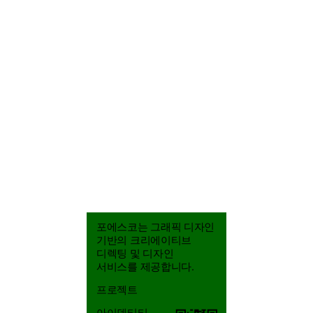
포에스코는 그래픽 디자인
포에스코
기반의 크리에이티브
조열음
디렉팅 및 디자인
그래픽 디자이너
서비스를 제공합니다.
프로젝트
아이덴티티