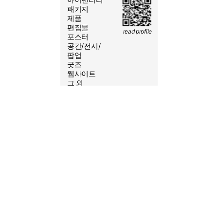
2026/08/6 09:08:42
패키지
제품
편집물
read profile
포스터
공간/전시/
yeoleum.kr@gmail.com
팝업
굿즈
010-6431-1552
웹사이트
@S.SSS.CO
그 외