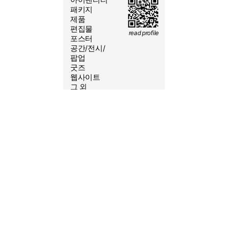
2026/08/6 09:03:57
패키지
제품
편집물
read profile
포스터
공간/전시/
yeoleum.kr@gmail.com
팝업
굿즈
010-6431-1552
웹사이트
@S.SSS.CO
그 외