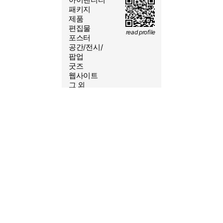
2026/08/6 11:43:53
패키지
제품
편집물
read profile
포스터
공간/전시/
yeoleum.kr@gmail.com
팝업
굿즈
010-6431-1552
웹사이트
@S.SSS.CO
그 외