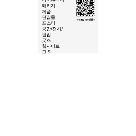
2026/08/9 15:55:44
패키지
제품
편집물
read profile
포스터
공간/전시/
yeoleum.kr@gmail.com
팝업
굿즈
010-6431-1552
웹사이트
@S.SSS.CO
그 외