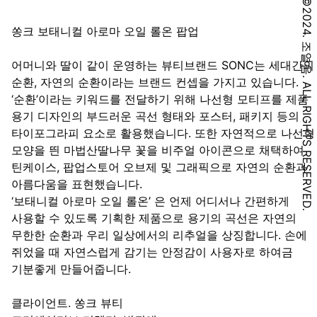
©2024. 조열음. ALL RIGHTS RESERVED.
쏭크 보태니컬 아로마 오일 롤온 팝업
어머니와 딸이 같이 운영하는 뷰티브랜드 SONC는 세대간의
순환, 자연의 순환이라는 브랜드 컨셉을 가지고 있습니다.
‘순환’이라는 키워드를 전달하기 위해 나선형 모티프를 제품
용기 디자인의 부드러운 곡선 형태와 포스터, 패키지 등의
타이포그라피 요소로 활용했습니다. 또한 자연적으로 나선형
모양을 띈 마법산딸나무 꽃을 비주얼 아이콘으로 채택하여
틴케이스, 팝업스토어 오브제 및 그래픽으로 자연의 순환과
아름다움을 표현했습니다.
‘보태니컬 아로마 오일 롤온’ 은 언제 어디서나 간편하게
사용할 수 있도록 기획한 제품으로 용기의 곡선은 자연의
무한한 순환과 우리 일상에서의 리추얼을 상징합니다. 손에
쥐었을 때 자연스럽게 감기는 안정감이 사용자로 하여금
기분좋게 만들어줍니다.
클라이언트. 쏭크 뷰티