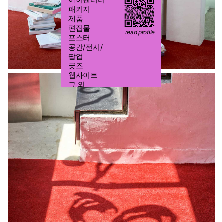
2026/08/9 13:11:02
패키지
제품
편집물
read profile
포스터
공간/전시/
yeoleum.kr@gmail.com
팝업
굿즈
010-6431-1552
웹사이트
@S.SSS.CO
그 외